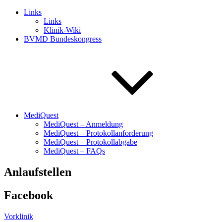
Links
Links
Klinik-Wiki
BVMD Bundeskongress
MediQuest
MediQuest – Anmeldung
MediQuest – Protokollanforderung
MediQuest – Protokollabgabe
MediQuest – FAQs
Anlaufstellen
Facebook
Vorklinik