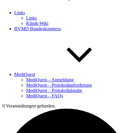
Links
Links
Klinik-Wiki
BVMD Bundeskongress
MediQuest
MediQuest – Anmeldung
MediQuest – Protokollanforderung
MediQuest – Protokollabgabe
MediQuest – FAQs
0 Veranstaltungen gefunden.