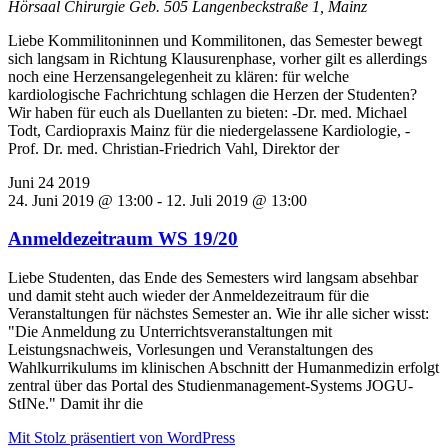
Hörsaal Chirurgie Geb. 505
Langenbeckstraße 1, Mainz
Liebe Kommilitoninnen und Kommilitonen, das Semester bewegt
sich langsam in Richtung Klausurenphase, vorher gilt es allerdings
noch eine Herzensangelegenheit zu klären: für welche
kardiologische Fachrichtung schlagen die Herzen der Studenten?
Wir haben für euch als Duellanten zu bieten: -Dr. med. Michael
Todt, Cardiopraxis Mainz für die niedergelassene Kardiologie, -
Prof. Dr. med. Christian-Friedrich Vahl, Direktor der
Juni
24
2019
24. Juni 2019 @ 13:00
-
12. Juli 2019 @ 13:00
Anmeldezeitraum WS 19/20
Liebe Studenten, das Ende des Semesters wird langsam absehbar
und damit steht auch wieder der Anmeldezeitraum für die
Veranstaltungen für nächstes Semester an. Wie ihr alle sicher wisst:
"Die Anmeldung zu Unterrichtsveranstaltungen mit
Leistungsnachweis, Vorlesungen und Veranstaltungen des
Wahlkurrikulums im klinischen Abschnitt der Humanmedizin erfolgt
zentral über das Portal des Studienmanagement-Systems JOGU-
StINe." Damit ihr die
Mit Stolz präsentiert von WordPress